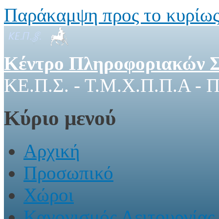
Παράκαμψη προς το κυρίως
Κέντρο Πληροφοριακών 
ΚΕ.Π.Σ. - Τ.Μ.Χ.Π.Π.Α - Π
Κύριο μενού
Αρχική
Προσωπικό
Χώροι
Κανονισμός Λειτουργίας